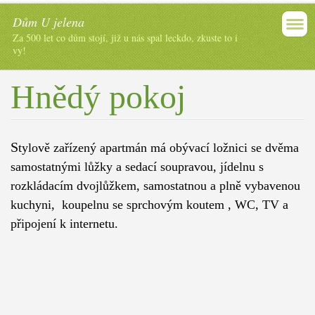
Dům U jelena
Za 500 let co dům stojí, již u nás spal leckdo, zkuste to i
vy!
Hnědý pokoj
S
tylově zařízený apartmán má obývací ložnici se dvěma
samostatnými lůžky a sedací soupravou, jídelnu s
rozkládacím dvojlůžkem,
samostatnou a plně vybavenou
kuchyni, koupelnu se sprchovým koutem , WC, TV a
připojení k internetu.