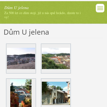
Dům U jelena
Za 500 let co dům stojí, již u nás spal leckdo, zkuste to i
vy!
Dům U jelena