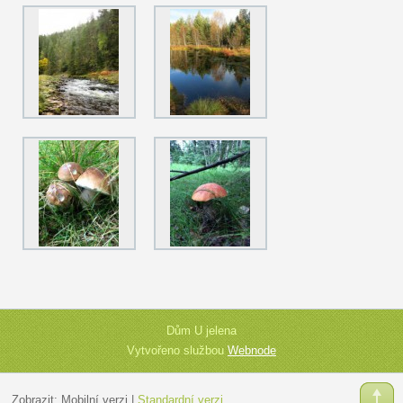
Dům U jelena
Vytvořeno službou
Webnode
Zobrazit:
Mobilní verzi
|
Standardní verzi